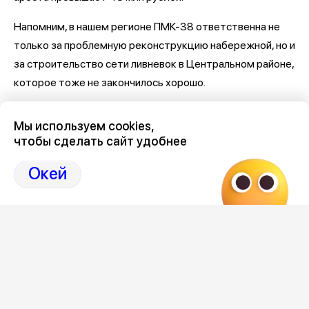
Напомним, в нашем регионе ПМК-38 ответственна не
только за проблемную реконструкцию набережной, но и
за строительство сети ливневок в Центральном районе,
которое тоже не закончилось хорошо.
Последние новости о Петровской набережной и
Мы используем cookies,
связанными с ней коррупцией и мошенничеством
здесь,
чтобы сделать сайт удобнее
на Дзен-канале нашего города 36
Окей
Отзывы, эмоции, мнения,
комментарии и
обсуждения на страницах Дзен 36on
# Петровская набережная
# Петровская набережная Воронеж
# Петровская набережная Воронеж отзывы
# Коррупция Воронеж
# Коррупция Воронеж сегодня