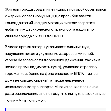
Жители города создали петицию, в которой обратились
к мэрии и областному ГИБДД с просьбой ввести
комендантский час для мотоциклистов: запретить
любителям двухколесного транспорта ездить по
улицам города с 23:00 до 06:00.
В числе причин авторы указывают: сильный шум,
нарушения покоя и ухудшение здоровья жителей,
угроза безопасности дорожного движения (так как в
ночное время видимость хуже), усиление стресса у
горожан (особенно на фоне опасности БПЛА + из-за
шума не слышно сирены), а также нецелевое
использование транспорта. Многие гоняют по ночам
ради развлечения, а не потому, что им нужно доехать из
точки «А» в точку «Б».