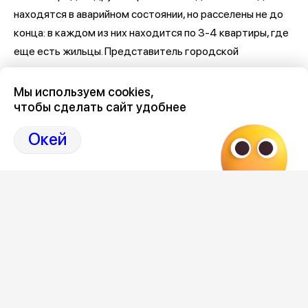
находятся в аварийном состоянии, но расселены не до
конца: в каждом из них находится по 3-4 квартиры, где
еще есть жильцы. Представитель городской
администрации заверил, что до начала холодов
переезд завершится.
Мы используем cookies,
чтобы сделать сайт удобнее
Следите за ситуацией в Воронеже в специальном
Окей
канале
Последние новости о происшествиях в Воронеже
здесь, на канале Дзен-36on
Отзывы, эмоции, мнения, комментарии и обсуждения
происшествий в Воронеже и Воронежской области
на
канале Дзен 36on
# Происшествия Воронеж
# Происшествия Воронеж сегодня