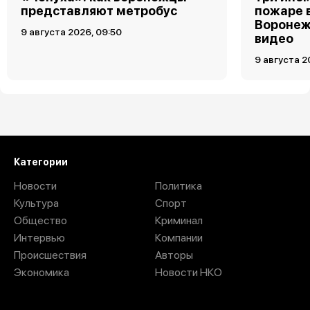
представляют метробус
пожаре 
Воронеж
9 августа 2026, 09:50
видео
9 августа 2
Загрузить ещё
Категории
Новости
Политика
Культура
Спорт
Общество
Криминал
Интервью
Компании
Происшествия
Авторы
Экономика
Новости НКО