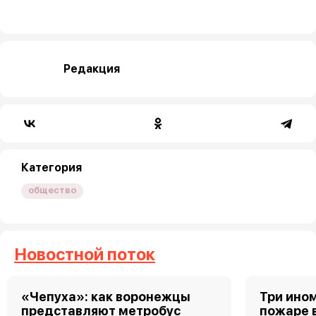
Редакция
Категория
общество
Новостной поток
«Чепуха»: как воронежцы
Три ино
представляют метробус
пожаре 