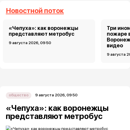
Новостной поток
«Чепуха»: как воронежцы
Три ино
представляют метробус
пожаре 
Воронеж
9 августа 2026, 09:50
видео
9 августа 2
9 августа 2026, 09:50
общество
«Чепуха»: как воронежцы
представляют метробус